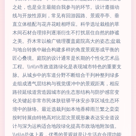
之处，也是业主最能自我参与的环节。设计遵循动
线与开放性原则，常见有回游园路、景观亭亭、垂
直立体植配与花卉花畦相呼应。科学选址栽植的草
木间石材合理排列逐渐衍生不打扰居住自然的静谧
之美。乔木常以榆广镜理覆盖庭院高大的姿态;盆栽
与地台转换中融合构建多样的角度景观形成平衡的
匠心叠境。庭院的设计通常是长期的个性化艺术品
工程。\\n\\n市政道路绿化是表现城市特色的重要支
脉。从城乡中的车道分野不断组合干列种整列绿多
走组成透气层结构与视觉缓冲中的景观距离，相应
路径延续道营造园城市的生态形结构与防护感官变
化关键起非常市民体肤驻驿平休安步享区域生态环
境中的脉络。最近选栽列如本地香樟雨兰繁之栾栾
按时转展由特艳高对比层次景观形象表达安全道设
计与深为运构适合地段绿化提高市政场地附加值。
\\n\\n总体上看，优秀的景观就是让生活在合理功能